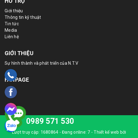
HỖ TRỢ
Giới thiệu
Thông tin kỹ thuật
Tin tức
Media
Liên hệ
GIỚI THIỆU
Sự hình thành và phát triển của N.T.V
FANPAGE
0989 571 530
Lượt truy cập: 1680864 - Đang online: 7 -
Thiết kế web bởi