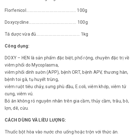
Florfenicol................................................. 100g
Doxycycline............................................... 100g
Tá dược vừa đủ........................................... 1kg
Công dụng:
DOXY – HEN là sản phẩm đặc biệt, phổ rộng, chuyên đặc trị về
viêm phổi do Mycoplasma,
viêm phổi dính sườn (APP), bệnh ORT, bệnh APV, thương hàn,
bệnh toi gà, tụ huyết trùng,
viêm ruột tiêu chảy, sưng phù đầu, E.coli, viêm khớp, viêm tử
cung, viêm vú.
Bỏ ăn không rỏ nguyên nhân trên gia cầm, thủy cầm, trâu, bò,
lợn, dê, cừu.
CÁCH DÙNG VÀ LIỀU LƯỢNG:
Thuốc bột hòa vào nước cho uống hoặc trộn với thức ăn.