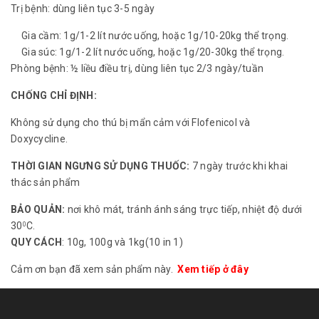
Trị bệnh: dùng liên tục 3-5 ngày
Gia cầm: 1g/1-2 lít nước uống, hoặc 1g/10-20kg thể trọng.
Gia súc: 1g/1-2 lít nước uống, hoặc 1g/20-30kg thể trọng.
Phòng bệnh: ½ liều điều trị, dùng liên tục 2/3 ngày/tuần
CHỐNG CHỈ ĐỊNH:
Không sử dụng cho thú bị mẩn cảm với Flofenicol và
Doxycycline.
THỜI GIAN NGƯNG SỬ DỤNG THUỐC:
7 ngày trước khi khai
thác sản phẩm
BẢO QUẢN:
nơi khô mát, tránh ánh sáng trực tiếp, nhiệt độ dưới
30
C.
0
QUY CÁCH
: 10g, 100g và 1kg(10 in 1)
Cảm ơn bạn đã xem sản phẩm này.
Xem tiếp ở đây