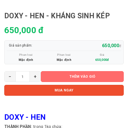
DOXY - HEN - KHÁNG SINH KÉP
650,000 đ
650,000
Giá sản phẩm:
đ
Phan loai
Phan loai
Giá
Mặc định
Mặc định
650,000đ
−
+
THÊM VÀO GIỎ
MUA NGAY
DOXY - HEN
THÀNH PHẦN:
trong 1kg chứa: