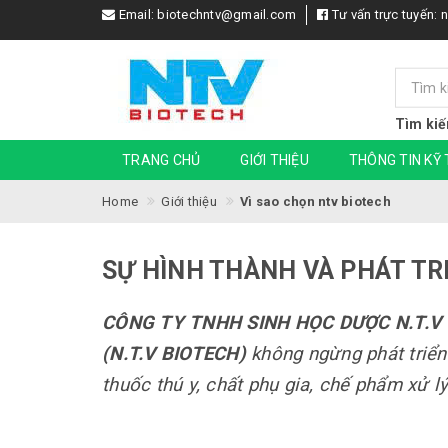
Email:
biotechntv@gmail.com
Tư vấn trực tuyến:
n
Tìm kiế
TRANG CHỦ
GIỚI THIỆU
THÔNG TIN KỸ
Home
Giới thiệu
Vì sao chọn ntv biotech
SỰ HÌNH THÀNH VÀ PHÁT TRI
CÔNG TY TNHH SINH HỌC DƯỢC N.T.V
(N.T.V BIOTECH)
không ngừng phát triển
thuốc thú y, chất phụ gia, chế phẩm xử l