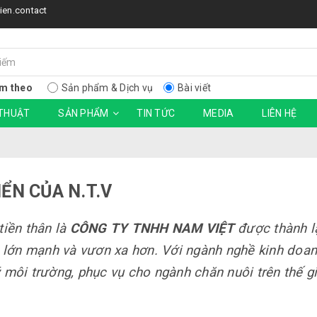
ien.contact
m theo
Sản phẩm & Dịch vụ
Bài viết
 THUẬT
SẢN PHẨM
TIN TỨC
MEDIA
LIÊN HỆ
ỂN CỦA N.T.V
tiền thân là
CÔNG TY TNHH NAM VIỆT
được thành l
 lớn mạnh và vươn xa hơn. Với ngành nghề kinh doan
ý môi trường, phục vụ cho ngành chăn nuôi trên thế g