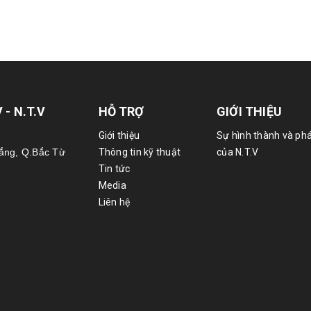
- N.T.V
HỖ TRỢ
GIỚI THIỆU
Giới thiệu
Sự hình thành và phá
hắng, Q.Bắc Từ
Thông tin kỹ thuật
của N.T.V
Tin tức
Media
Liên hệ