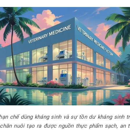
hạn chế dùng kháng sinh và sự tồn dư kháng sinh tr
i chăn nuôi tạo ra được nguồn thực phẩm sạch, an t