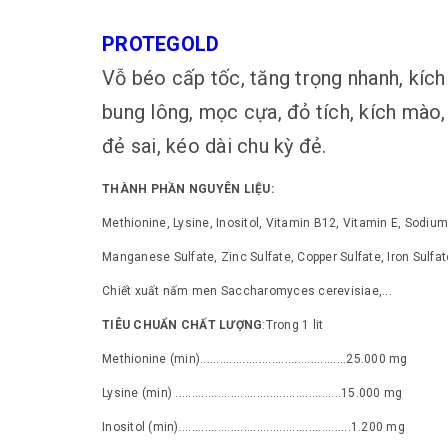
PROTEGOLD
Vỗ béo cấp tốc, tăng trọng nhanh, kích
bung lông, mọc cựa, đỏ tích, kích mào,
đẻ sai, kéo dài chu kỳ đẻ.
THÀNH PHẦN NGUYÊN LIỆU:
Methionine, Lysine, Inositol, Vitamin B12, Vitamin E, Sodium
Manganese Sulfate, Zinc Sulfate, Copper Sulfate, Iron Sulfat
Chiết xuất nấm men Saccharomyces cerevisiae,...
TIÊU CHUẨN CHẤT LƯỢNG
:Trong 1 lit
Methionine (min).............................................25.000 mg
Lysine (min) ...................................................15.000 mg
Inositol (min).....................................................1.200 mg