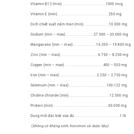
Vitamin B12 (min).............................................1000 mcg
Vitamin E (min).....................................................250 mg
Dịch chiết xuất nấm men (min)..........................10.000 mg
Sodium (min – max).............................27.000 – 33.000 mg
Manganese (min – max)........................16.200 – 19.800 mg
Zinc (min – max).......................................6.750 – 8.250 mg
Copper (min – max)........................................450 – 550 mg
Iron (min – max).......................................2.250 – 2.750 mg
Selenium (min – max).......................................100-122 mg
Choline chloride (min)..........................................12.500 mg
Protein (min).........................................................50.000 mg
Dung môi đặc biệt vừa đủ ..............................................1 lit
(
không có kháng sinh, hoocmon và dược liệu)