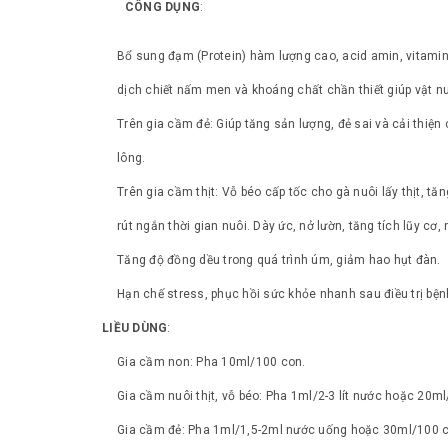
CÔNG DỤNG
:
Bổ sung đạm (Protein) hàm lượng cao, acid amin, vitamin
dịch chiết nấm men và khoáng chất chần thiết giúp vật nu
Trên gia cầm đẻ: Giúp tăng sản lượng, đẻ sai và cải thiện
lông.
Trên gia cầm thịt: Vỗ béo cấp tốc cho gà nuôi lấy thịt, t
rút ngắn thời gian nuôi. Dày ức, nở lườn, tăng tích lũy c
Tăng độ đồng dều trong quá trình úm, giảm hao hụt đàn.
Hạn chế stress, phục hồi sức khỏe nhanh sau điều trị bệnh
LIỀU DÙNG
:
Gia cầm non: Pha 10ml/100 con.
Gia cầm nuôi thịt, vỗ béo: Pha 1ml/2-3 lít nước hoặc 20m
Gia cầm đẻ: Pha 1ml/1,5-2ml nước uống hoặc 30ml/100 