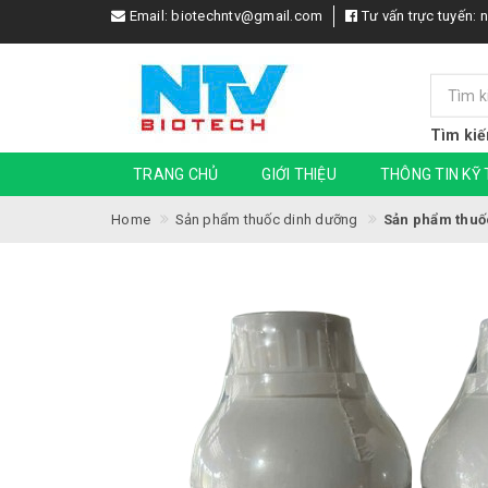
Email:
biotechntv@gmail.com
Tư vấn trực tuyến:
n
Tìm kiế
TRANG CHỦ
GIỚI THIỆU
THÔNG TIN KỸ
Home
Sản phẩm thuốc dinh dưỡng
Sản phẩm thuố