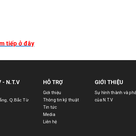
m tiếp ở đây
- N.T.V
HỖ TRỢ
GIỚI THIỆU
Giới thiệu
Sự hình thành và phá
hắng, Q.Bắc Từ
Thông tin kỹ thuật
của N.T.V
Tin tức
Media
Liên hệ