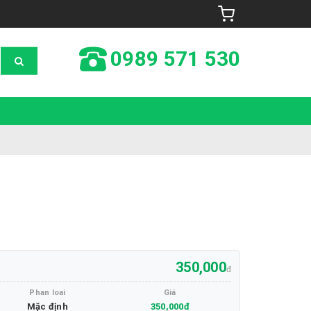
0989 571 530
350,000
đ
Phan loai
Giá
Mặc định
350,000đ