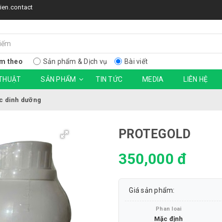
ien.contact
m theo
Sản phẩm & Dịch vụ
Bài viết
 THUẬT
SẢN PHẨM
TIN TỨC
MEDIA
LIÊN HỆ
c dinh dưỡng
PROTEGOLD
350,000 đ
Giá sản phẩm:
Phan loai
Mặc định