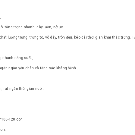
,
ôi tăng trọng nhanh, dày lườn, nở ức.
 chất lượng trứng, trứng to, võ dày, tròn đều, kéo dài thời gian khai thác trứ
ăng nhanh năng suất,
ơ, ngăn ngừa yếu chân và tăng sức kháng bệnh.
, rút ngắn thời gian nuôi.
l/100-120 con.
con.