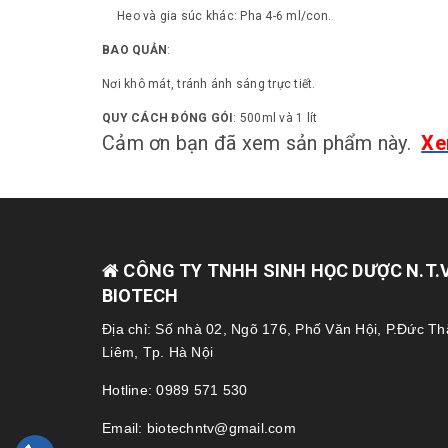
Heo và gia súc khác: Pha 4-6 ml/con.
BAO QUẢN
:
Nơi khô mát, tránh ánh sáng trực tiết.
QUY CÁCH ĐÓNG GÓI
: 500ml và 1 lít
Cảm ơn bạn đã xem sản phẩm này.
Xe
CÔNG TY TNHH SINH HỌC DƯỢC N.T.V 
BIOTECH
Địa chỉ: Số nhà 02, Ngõ 176, Phố Văn Hội, P.Đức T
Liêm, Tp. Hà Nội
Hotline: 0989 571 530
Email: biotechntv@gmail.com