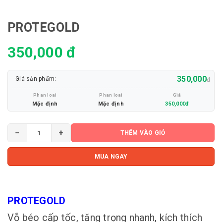
PROTEGOLD
350,000 đ
350,000
Giá sản phẩm:
đ
Phan loai
Phan loai
Giá
Mặc định
Mặc định
350,000đ
−
+
THÊM VÀO GIỎ
MUA NGAY
PROTEGOLD
Vỗ béo cấp tốc, tăng trọng nhanh, kích thích