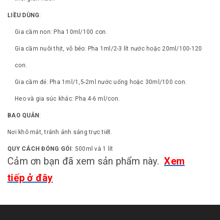
LIỀU DÙNG
:
Gia cầm non: Pha 10ml/100 con.
Gia cầm nuôi thịt, vỗ béo: Pha 1ml/2-3 lít nước hoặc 20ml/100-120
con.
Gia cầm đẻ: Pha 1ml/1,5-2ml nước uống hoặc 30ml/100 con.
Heo và gia súc khác: Pha 4-6 ml/con.
BAO QUẢN
:
Nơi khô mát, tránh ánh sáng trực tiết.
QUY CÁCH ĐÓNG GÓI
: 500ml và 1 lít
Cảm ơn bạn đã xem sản phẩm này.
Xem
tiếp ở đây