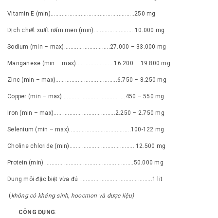
Vitamin E (min).....................................................250 mg
Dịch chiết xuất nấm men (min)..........................10.000 mg
Sodium (min – max).............................27.000 – 33.000 mg
Manganese (min – max)........................16.200 – 19.800 mg
Zinc (min – max).......................................6.750 – 8.250 mg
Copper (min – max)........................................450 – 550 mg
Iron (min – max).......................................2.250 – 2.750 mg
Selenium (min – max).......................................100-122 mg
Choline chloride (min)..........................................12.500 mg
Protein (min).........................................................50.000 mg
Dung môi đặc biệt vừa đủ ..............................................1 lit
(
không có kháng sinh, hoocmon và dược liệu)
CÔNG DỤNG
: