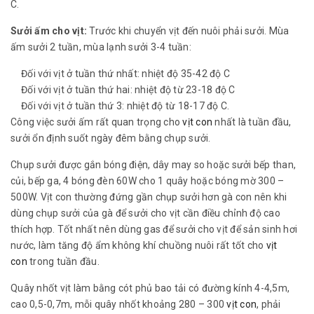
C.
Sưởi ấm cho vịt:
Trước khi chuyển vịt đến nuôi phải sưởi. Mùa
ấm sưởi 2 tuần, mùa lạnh sưởi 3-4 tuần:
Đối với vịt ở tuần thứ nhất: nhiệt độ 35-42 độ C
Đối với vịt ở tuần thứ hai: nhiệt độ từ 23-18 độ C
Đối với vịt ở tuần thứ 3: nhiệt độ từ 18-17 độ C.
Công việc sưởi ấm rất quan trọng cho
vịt con
nhất là tuần đầu,
sưởi ổn định suốt ngày đêm bằng chụp sưởi.
Chụp sưởi được gắn bóng điện, dây may so hoặc sưởi bếp than,
củi, bếp ga, 4 bóng đèn 60W cho 1 quây hoặc bóng mờ 300 –
500W. Vịt con thường đứng gần chụp sưởi hơn gà con nên khi
dùng chụp sưởi của gà để sưởi cho vịt cần điều chỉnh độ cao
thích hợp. Tốt nhất nên dùng gas để sưởi cho vịt để sản sinh hơi
nước, làm tăng độ ẩm không khí chuồng nuôi rất tốt cho
vịt
con
trong tuần đầu.
Quây nhốt vịt làm bằng cót phủ bao tải có đường kính 4-4,5m,
cao 0,5-0,7m, mỗi quây nhốt khoảng 280 – 300
vịt con
, phải