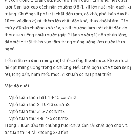
Vịt con trong 2 tuần đầu: Nuôi trên nền gạch, xi măng, hoặc sàn
lưới. Sàn lưới cao cách nền chuồng 0,8-1, vịt lớn nuôi nền gạch, xi
măng. Chuồng vịt phải rải chất độn rơm, cỏ khô, phôi bào dày 8-
10cm và định kỳ rải thêm lớp chất độn khô, thay chỗ bị ẩm. Cần
chú ý để nền chuồng khô ráo, vì vịt thường làm ướt chất độn do
thói quen uống nhiều nước (gấp 3 lần so với gà) nên phân lỏng,
đặc biệt vịt rất thích vục tắm trong máng uống làm nước té ra
ngoài.
Tốt nhất nên dành riêng một chỗ có ống thoát nước kề sàn lưới
để đặt máng uống trong ô chuồng. Nếu chất độn ướt
vịt con
sẽ bị
rét, lông bẩn, nấm mốc mọc, vi khuẩn có hạt phát triển.
Mật độ nuôi
Vịt ở tuần thứ nhất: 14-15 con/m2
Vịt ở tuần thứ 2: 10-13 con/m2
Vịt ở tuần thứ 3: 6-7 con/m2
Vịt ở tuần thứ 4-8: 4-5 con/m2
Trong 3 tuần đầu thì chuồng nuôi chưa cần rải chất độn cho vịt,
từ tuần thứ 4 rải khoảng 2/3 nền.