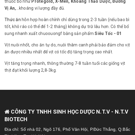
thuốc bổ như
Protegold, X-Men, Khoáng Thảo Dược, Đường
Vị An,
…khoáng vi lượng đầy đủ.
Thức ăn
hỗn hợp hoàn chỉnh chỉ dùng trong 2-3 tuần (nếu bao bì
tốt, khô ráo có thể để 1-2 tháng) không dự trữ lâu hơn. Có thể bổ
sung nhanh xuất chuoouongf bằng sản phẩm
Siêu Tốc - 01
Vịt nuôi nhốt, cho ăn tự do, nuôi thâm canh phải bảo đảm cho vịt
ăn được nhiều nhất để vịt có tốc độ tăng trọng cao nhất.
Vịt tăng trọng nhanh, thông thường 7-8 tuần tuổi các giống vịt
thịt đạt khối lượng 2,8-3kg.
CÔNG TY TNHH SINH HỌC DƯỢC N.T.V - N.T.V
BIOTECH
Địa chỉ: Số nhà 02, Ngõ 176, Phố Văn Hội, P.Đức Thắng, Q.Bắc