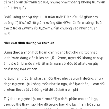
đảm bảo kín để tránh gió lùa, nhưng phải thoáng, không trùm kín
phía trên quây.
Chiếu sáng cho vịt thịt 1 – 8 tuần tuổi: Tuần đầu 23 giờ/ngày,
cường độ 5W/m2 rồi giảm xuống dần 4W/m2 nền chuồng. Tuần
thứ 2 trở đi 2W/m2 rồi 0,25/m2 nền chuồng vào những tuần
cuối.
Nhu cầu
dinh dưỡng
và
thức ăn
Dùng
thức ăn
hỗn hợp hoàn chỉnh dạng bột cho vịt, tốt nhất
là
thức ăn
dạng viên k1ch cỡ 1,5 – 2mm, tuyệt đối không cho vịt
ăn
thức ăn
bị mốc vì vịt rất mẫn cảm với độc tố aflatoxin gây
chết hàng loạt
vịt con
.
Khẩu phần
thức ăn
phải cân đối theo nhu cầu
dinh dưỡng
, chú ý
chọn nguyên liệu không mốc nhất là ngô, khô lạc nhân, … cân đối
protein thực vật và động vật để tiết kiệm chi phí.
Tuỳ theo nguyên liệu có được để lập khẩu phần cho phù hợp,
thóc có thể thay ngô, khô đỗ tương hay khô lạc nhân, bổ sung