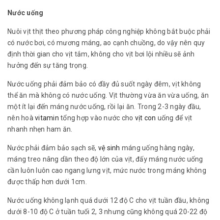
Nước uống
Nuôi vịt thịt theo phương pháp công nghiệp không bắt buộc phải
có nước bơi, có mương máng, ao cạnh chuồng, do vậy nên quy
định thời gian cho vịt tắm, không cho vịt bơi lội nhiều sẽ ảnh
hưởng đến sự tăng trọng.
Nước uống phải đảm bảo có đầy đủ suốt ngày đêm, vịt không
thể ăn mà không có nước uống. Vịt thường vừa ăn vừa uống, ăn
một ít lại đến máng nước uống, rồi lại ăn. Trong 2-3 ngày đầu,
nên hoà
vitamin
tổng hợp vào nước cho
vịt con
uống để vịt
nhanh nhẹn ham ăn.
Nước phải đảm bảo sạch sẽ,
vệ sinh
máng uống hàng ngày,
máng treo nâng dần theo độ lớn của vịt, đấy máng nước uống
cần luôn luôn cao ngang lưng vịt, mức nước trong máng không
được thấp hơn dưới 1cm.
Nước uống không lạnh quá dưới 12 độ C cho vịt tuần đầu, không
dưới 8-10 độ C ở tuần tuổi 2, 3 nhưng cũng không quá 20-22 độ