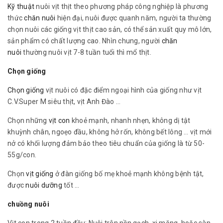
Kỹ thuật
nuôi vịt thịt theo phương pháp công nghiệp là phương
thức
chăn nuôi
hiện đại, nuôi được quanh năm, người ta thường
chọn nuôi các giống vịt thịt cao sản, có thể sản xuất quy mô lớn,
sản phẩm có chất lượng cao. Nhìn chung, người
chăn
nuôi
thường nuôi vịt 7-8 tuần tuổi thì mổ thịt.
Chọn giống
Chọn giống
vịt nuôi có đặc điểm ngoại hình của giống như vịt
C.V.Super M siêu thịt, vịt Anh Đào …
Chọn những
vịt con
khoẻ mạnh, nhanh nhẹn, không dị tật
khuỳnh chân, ngoẹo đầu, không hở rốn, không bết lông … vịt mới
nở có khối lượng đảm bảo theo tiêu chuẩn của giống là từ 50-
55g/con.
Chọn
vịt giống
ở đàn giống bố mẹ khoẻ mạnh không bệnh tật,
được
nuôi dưỡng
tốt …
chuồng nuôi