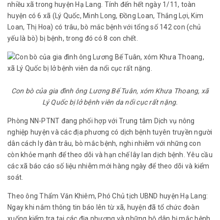
nhiều xã trong huyện Hạ Lang. Tính đến hết ngày 1/11, toàn
huyện có 6 xã (Lý Quốc, Minh Long, Đồng Loan, Thắng Lợi, Kim
Loan, Thị Hoa) có trâu, bò mắc bệnh với tổng số 142 con (chủ
yếu là bò) bị bệnh, trong đó có 8 con chết.
Con bò của gia đình ông Lương Bế Tuân, xóm Khưa Thoang, xã
Lý Quốc bị lở bệnh viên da nổi cục rất nặng.
Phòng NN-PTNT đang phối hợp với Trung tâm Dịch vụ nông
nghiệp huyện và các địa phương có dịch bệnh tuyên truyền người
dân cách ly đàn trâu, bò mắc bệnh, nghi nhiễm với những con
còn khỏe mạnh để theo dõi và hạn chế lây lan dịch bệnh. Yêu cầu
các xã báo cáo số liệu nhiễm mới hàng ngày để theo dõi và kiểm
soát.
Theo ông Thẩm Văn Khiêm, Phó Chủ tịch UBND huyện Hạ Lang:
Ngay khi nắm thông tin báo lên từ xã, huyện đã tổ chức đoàn
xuống kiểm tra tại các địa phương và những hộ dân bị mắc bệnh,