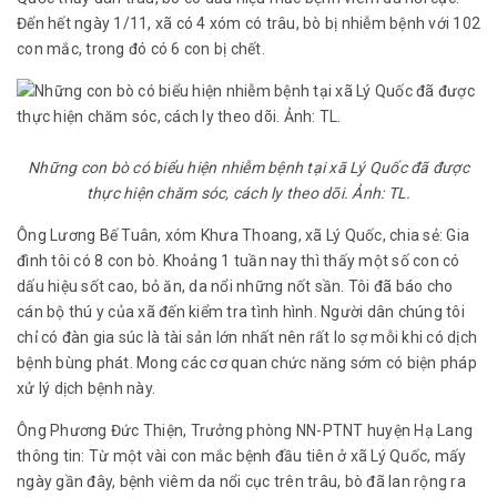
Đến hết ngày 1/11, xã có 4 xóm có trâu, bò bị nhiễm bệnh với 102
con mắc, trong đó có 6 con bị chết.
Những con bò có biểu hiện nhiễm bệnh tại xã Lý Quốc đã được
thực hiện chăm sóc, cách ly theo dõi. Ảnh: TL.
Ông Lương Bế Tuân, xóm Khưa Thoang, xã Lý Quốc, chia sẻ: Gia
đình tôi có 8 con bò. Khoảng 1 tuần nay thì thấy một số con có
dấu hiệu sốt cao, bỏ ăn, da nổi những nốt sần. Tôi đã báo cho
cán bộ thú y của xã đến kiểm tra tình hình. Người dân chúng tôi
chỉ có đàn gia súc là tài sản lớn nhất nên rất lo sợ mỗi khi có dịch
bệnh bùng phát. Mong các cơ quan chức năng sớm có biện pháp
xử lý dịch bệnh này.
Ông Phương Đức Thiện, Trưởng phòng NN-PTNT huyện Hạ Lang
thông tin: Từ một vài con mắc bệnh đầu tiên ở xã Lý Quốc, mấy
ngày gần đây, bệnh viêm da nổi cục trên trâu, bò đã lan rộng ra