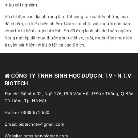
mẫu xét nghiệm.
Sở chỉ đạo các địa phương làm tốt công tác cách ly những con
đã nhiễm, có biểu hiện nhiễm. Giám sát chặt việc người dân bán
chạy bò bị bệnh, nghi bị bệnh. Sở đã ứng kinh phí dự toán ngành
Nông nghiệp để mua thuốc phun diệt ve, ruồi, muỗi (tác nhân lây
truyền bệnh lớn nhất) ở tất cả các ổ dịch.
CÔNG TY TNHH SINH HỌC DƯỢC N.T.V - N.T.V
BIOTECH
Địa chỉ: Số nhà 02, Ngõ 176, Phố Văn Hội, P.Đức Thắng, Q.Bắc
Từ Liêm, Tp. Hà Nội
Hotline: 0989 571 530
Email: biotechntv@gmail.com
Website: https://ntvbiotech.com