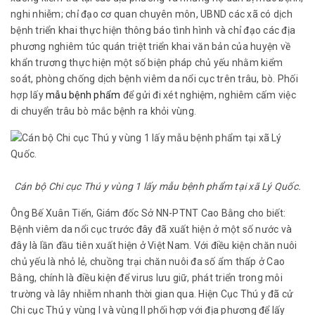
nghi nhiễm; chỉ đạo cơ quan chuyên môn, UBND các xã có dịch
bệnh triển khai thực hiện thông báo tình hình và chỉ đạo các địa
phương nghiêm túc quán triệt triển khai văn bản của huyện về
khẩn trương thực hiện một số biện pháp chủ yếu nhằm kiểm
soát, phòng chống dịch bệnh viêm da nổi cục trên trâu, bò. Phối
hợp lấy
mẫu bệnh phẩm
để gửi đi xét nghiệm, nghiêm cấm việc
di chuyển trâu bò mắc bệnh ra khỏi vùng.
Cán bộ Chi cục Thú y vùng 1 lấy mẫu bệnh phẩm tại xã Lý Quốc.
Ông Bế Xuân Tiến, Giám đốc Sở NN-PTNT Cao Bằng cho biết:
Bệnh viêm da nổi cục trước đây đã xuất hiện ở một số nước và
đây là lần đầu tiên xuất hiện ở Việt Nam. Với điều kiện chăn nuôi
chủ yếu là nhỏ lẻ, chuồng trại chăn nuôi đa số ẩm thấp ở Cao
Bằng, chính là điều kiện để virus lưu giữ, phát triển trong môi
trường và lây nhiễm nhanh thời gian qua. Hiện Cục Thú y đã cử
Chi cục Thú y vùng I và vùng II phối hợp với địa phương để lấy