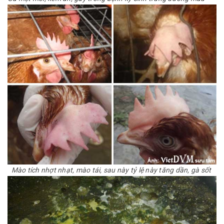
Mào tích nhợt nhạt, mào tái, sau này tỷ lệ này tăng dần, gà sốt