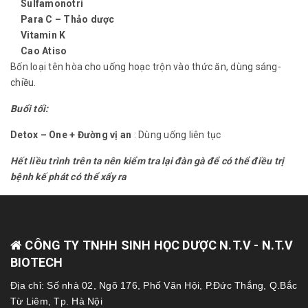
Sulfamonotri
Para C – Thảo dược
Vitamin K
Cao Atiso
Bốn loại tên hòa cho uống hoạc trộn vào thức ăn, dùng sáng-
chiều.
Buổi tối:
Detox – One + Đường vị an
: Dùng uống liên tục
Hết liều trình trên ta nên kiểm tra lại đàn gà để có thể điều trị
bệnh kế phát có thể xẩy ra
CÔNG TY TNHH SINH HỌC DƯỢC N.T.V - N.T.V
BIOTECH
Địa chỉ: Số nhà 02, Ngõ 176, Phố Văn Hội, P.Đức Thắng, Q.Bắc
Từ Liêm, Tp. Hà Nội