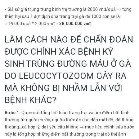
- Giả sử giá trứng trung bình thị trường là 2000 vnđ/quả → tổng
thiệt hại sau 1 đợt dịch của trang trại gà đẻ 1000 con sẽ là:
= 19.000 quả * 2.000 vnđ =
38.000.000 vnđ
.
LÀM CÁCH NÀO ĐỂ CHẨN ĐOÁN
ĐƯỢC CHÍNH XÁC BỆNH KÝ
SINH TRÙNG ĐƯỜNG MÁU Ở GÀ
DO LEUCOCYTOZOOM GÂY RA
MÀ KHÔNG BỊ NHẦM LẪN VỚI
BỆNH KHÁC?
Bước 1:
Quan sát tổng thể toàn trang trại và tìm điểm bất bình
thường từ nguồn nước, nguồn thức ăn cho đến mật độ, độ thông
thoáng…có hợp lý, đạt yêu cầu không → mục tiêu chính của bước
này là tổng hợp những điểm bất thường trong trại có thể ảnh