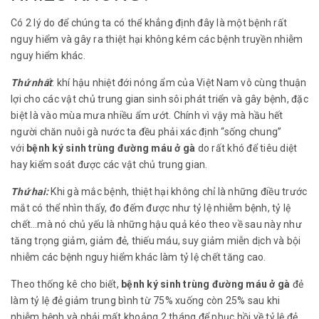
Có 2 lý do để chúng ta có thể khẳng định đây là một bệnh rất
nguy hiểm và gây ra thiệt hại không kém các bệnh truyền nhiễm
nguy hiểm khác.
Thứ nhất
: khí hậu nhiệt đới nóng ẩm của Việt Nam vô cùng thuận
lợi cho các vật chủ trung gian sinh sôi phát triển và gây bệnh, đặc
biệt là vào mùa mưa nhiều ẩm ướt. Chính vì vậy mà hầu hết
người chăn nuôi gà nước ta đều phải xác định “sống chung”
với
bệnh ký sinh trùng đường máu ở gà
do rất khó để tiêu diệt
hay kiểm soát được các vật chủ trung gian.
Thứ hai:
Khi gà mắc bệnh, thiệt hại không chỉ là những điều trước
mắt có thể nhìn thấy, đo đếm được như tỷ lệ nhiễm bệnh, tỷ lệ
chết…mà nó chủ yếu là những hậu quả kéo theo về sau này như
tăng trọng giảm, giảm đẻ, thiếu máu, suy giảm miễn dịch và bội
nhiễm các bệnh nguy hiểm khác làm tỷ lệ chết tăng cao.
Theo thống kê cho biết,
bệnh ký sinh trùng đường máu ở gà
đẻ
làm tỷ lệ đẻ giảm trung bình từ 75% xuống còn 25% sau khi
nhiễm bệnh và phải mất khoảng 2 tháng để phục hồi về tỷ lệ đẻ