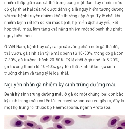
nhiễm thấp giữa các cá thể trong cùng một đàn. Tuy nhiên mức
độ gây thiệt hại của nó được đánh giá là nguy hiểm tương đương
với các bệnh truyền nhiễm khác thường gặp ở gà. Tỷ lệ chết khi
nhiễm bệnh rất lớn do khi mắc bệnh, hệ miễn dịch suy yếu, kết
hợp thiếu máu, làm tăng khả năng nhiễm một số bệnh thứ phát
nguy hiểm hơn.
Ở Việt Nam, bệnh hay xảy ra tại các vùng chăn nuôi gà thả đồi,
thả vườn, gà sinh sản tỷ lệ mắc bệnh từ 10-50%, trong đó gà con
7-30%, gà trưởng thành 20-50%. Tỷ lệ chết ở gà nhỏ từ 5-20%,
gà trưởng thành từ 10-40%, gây tổn thất kinh tế lớn, gà sinh
trưởng chậm và tăng tỷ lệ loại thải.
Nguyên nhân gà nhiễm ký sinh trùng đường máu
Bệnh ký sinh trùng đường máu ở gà
do một chủng loại đơn bào
ký sinh trong máu có tên là Leucocytozoon-cauleri gây ra, đây là
một họ trùng roi thuộc bộ Haemosporia, ngành Protozoa.