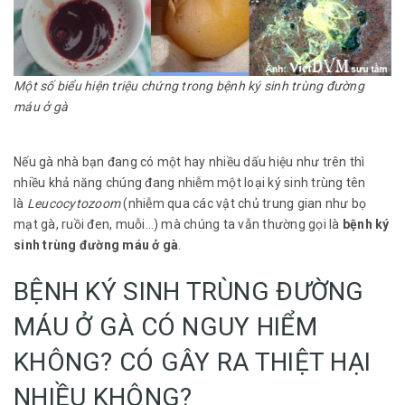
Một số biểu hiện triệu chứng trong bệnh ký sinh trùng đường
máu ở gà
Nếu gà nhà bạn đang có một hay nhiều dấu hiệu như trên thì
nhiều khả năng chúng đang nhiễm một loại ký sinh trùng tên
là
Leucocytozoom
(nhiễm qua các vật chủ trung gian như bọ
mạt gà, ruồi đen, muỗi…) mà chúng ta vẫn thường gọi là
bệnh ký
sinh trùng đường máu ở gà
.
BỆNH KÝ SINH TRÙNG ĐƯỜNG
MÁU Ở GÀ CÓ NGUY HIỂM
KHÔNG? CÓ GÂY RA THIỆT HẠI
NHIỀU KHÔNG?