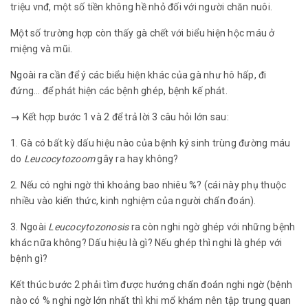
triệu vnđ, một số tiền không hề nhỏ đối với người chăn nuôi.
Một số trường hợp còn thấy gà chết với biểu hiện hộc máu ở
miệng và mũi.
Ngoài ra cần để ý các biểu hiện khác của gà như hô hấp, đi
đứng… để phát hiện các bệnh ghép, bệnh kế phát.
→
Kết hợp bước 1 và 2 để trả lời 3 câu hỏi lớn sau:
1. Gà có bất kỳ dấu hiệu nào của bệnh ký sinh trùng đường máu
do
Leucocytozoom
gây ra hay không?
2. Nếu có nghi ngờ thì khoảng bao nhiêu %? (cái này phụ thuộc
nhiều vào kiến thức, kinh nghiệm của người chẩn đoán).
3. Ngoài
Leucocytozonosis
ra còn nghi ngờ ghép với những bệnh
khác nữa không? Dấu hiệu là gì? Nếu ghép thì nghi là ghép với
bệnh gì?
Kết thúc bước 2 phải tìm được hướng chẩn đoán nghi ngờ (bệnh
nào có % nghi ngờ lớn nhất thì khi mổ khám nên tập trung quan