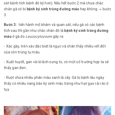
sát bệnh tích bệnh đó kỹ hơn). Nếu hết bước 2 mà chưa chắc
chắn gà có bị
bệnh ký sinh trùng đường máu
hay không → bước
3.
Bước 3:
tiến hành mổ khám và quan sát, nếu gà có các bệnh
tích sau thì gần như chắc chắn đó là
bệnh ký sinh trùng đường
máu
ở gà do
Leucocytozoom
gây ra:
- Xác gầy, trên xác đặc biệt là ngực và chân thấy nhiều vết đốt
của côn trùng tụ máu.
- Xuất huyết, gan và lá lách sưng to, có một số trường hợp ta sẽ
thấy gan đen…
- Ruột chứa nhiều phân màu xanh lá cây. Gà bị bệnh lâu ngày
thấy có nhiều nang bào ký sinh màu trắng như hạt gạo rải rác ở
tụy.