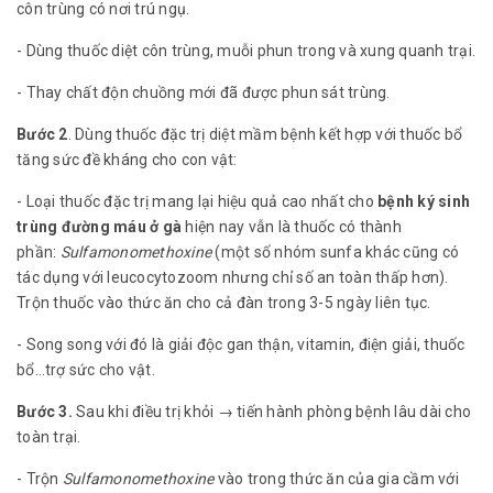
côn trùng có nơi trú ngụ.
- Dùng thuốc diệt côn trùng, muỗi phun trong và xung quanh trại.
- Thay chất độn chuồng mới đã được phun sát trùng.
Bước 2
. Dùng thuốc đặc trị diệt mầm bệnh kết hợp với thuốc bổ
tăng sức đề kháng cho con vật:
- Loại thuốc đặc trị mang lại hiệu quả cao nhất cho
bệnh ký sinh
trùng đường máu ở gà
hiện nay vẫn là thuốc có thành
phần:
Sulfamonomethoxine
(một số nhóm sunfa khác cũng có
tác dụng với leucocytozoom nhưng chỉ số an toàn thấp hơn).
Trộn thuốc vào thức ăn cho cả đàn trong 3-5 ngày liên tục.
- Song song với đó là giải độc gan thận, vitamin, điện giải, thuốc
bổ…trợ sức cho vật.
Bước 3.
Sau khi điều trị khỏi → tiến hành phòng bệnh lâu dài cho
toàn trại.
- Trộn
Sulfamonomethoxine
vào trong thức ăn của gia cầm với