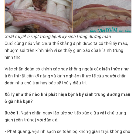
Xuất huyết ở ruột trong bệnh ký sinh trùng đường máu
Cuối cùng nếu vẫn chưa thể khẳng định được ta có thể lấy máu,
nhuộm soi trên kính hiển vi sẽ thấy gian bào của kí sinh trùng
hình thoi.
Việc chẩn đoán có chính xác hay không ngoài các kiến thức như
trên thì rất cần kỹ năng và kinh nghiệm thực tế của người chẩn
đoán như chủ trại hay bác sỹ thú y điều trị.
Xử lý như thế nào khi phát hiện bệnh ký sinh trùng đường máu
ở gà nhà bạn?
Bước 1
. Ngăn chặn ngay lập tức sự tiếp xúc giữa vật chủ trung
gian (côn trùng) với đàn gà:
- Phát quang, vệ sinh sạch sẽ toàn bộ không gian trại, không cho