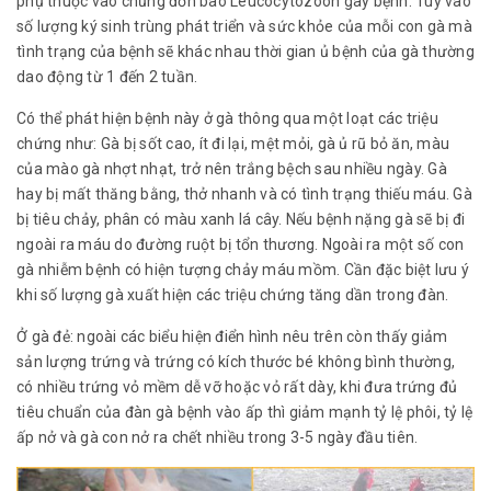
phụ thuộc vào chủng đơn bào Leucocytozoon gây bệnh. Tùy vào
số lượng ký sinh trùng phát triển và sức khỏe của mỗi con gà mà
tình trạng của bệnh sẽ khác nhau thời gian ủ bệnh của gà thường
dao động từ 1 đến 2 tuần.
Có thể phát hiện bệnh này ở gà thông qua một loạt các triệu
chứng như: Gà bị sốt cao, ít đi lại, mệt mỏi, gà ủ rũ bỏ ăn, màu
của mào gà nhợt nhạt, trở nên trắng bệch sau nhiều ngày. Gà
hay bị mất thăng bằng, thở nhanh và có tình trạng thiếu máu. Gà
bị tiêu chảy, phân có màu xanh lá cây. Nếu bệnh nặng gà sẽ bị đi
ngoài ra máu do đường ruột bị tổn thương. Ngoài ra một số con
gà nhiễm bệnh có hiện tượng chảy máu mồm. Cần đặc biệt lưu ý
khi số lượng gà xuất hiện các triệu chứng tăng dần trong đàn.
Ở gà đẻ: ngoài các biểu hiện điển hình nêu trên còn thấy giảm
sản lượng trứng và trứng có kích thước bé không bình thường,
có nhiều trứng vỏ mềm dễ vỡ hoặc vỏ rất dày, khi đưa trứng đủ
tiêu chuẩn của đàn gà bệnh vào ấp thì giảm mạnh tỷ lệ phôi, tỷ lệ
ấp nở và gà con nở ra chết nhiều trong 3-5 ngày đầu tiên.