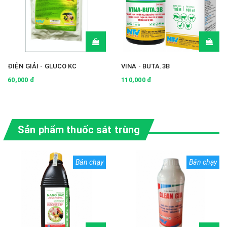
.
V
B
ĐIỆN GIẢI - GLUCO KC
VINA - BUTA.3B
i
60,000 đ
110,000 đ
o
t
Sản phẩm thuốc sát trùng
e
Bán chạy
Bán chạy
c
h