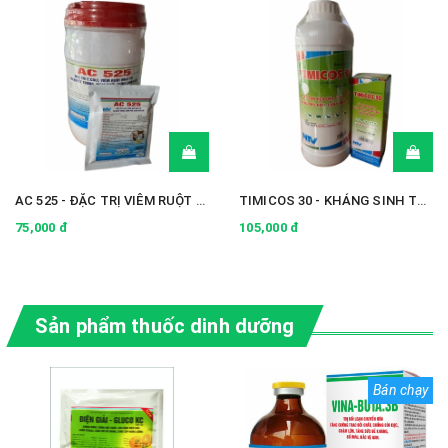
AC 525 - ĐẶC TRỊ VIÊM RUỘT HOẠI TỬ
TIMICOS 30 - KHÁNG SINH THÊ HỆ MỚI
75,000 đ
105,000 đ
N
Sản phẩm thuốc dinh dưỡng
.
T
Bán chạy