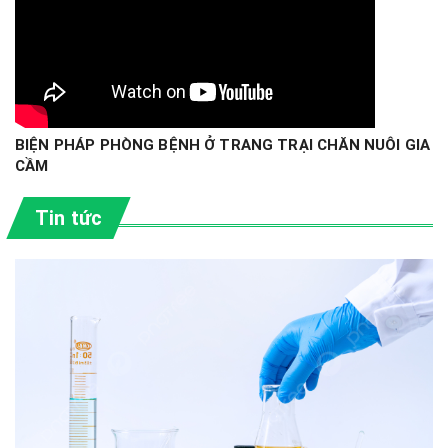
Y
BIỆN PHÁP PHÒNG BỆNH Ở TRANG TRẠI CHĂN NUÔI GIA
CẦM
Tin tức